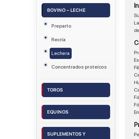
I
BOVINO – LECHE
Su
La
Preparto
de
Recría
C
Pr
Lechera
Ex
Concentrados proteícos
Fi
Ce
H
Ca
TOROS
Fó
Fó
EQUINOS
En
P
SUPLEMENTOS Y
Pe