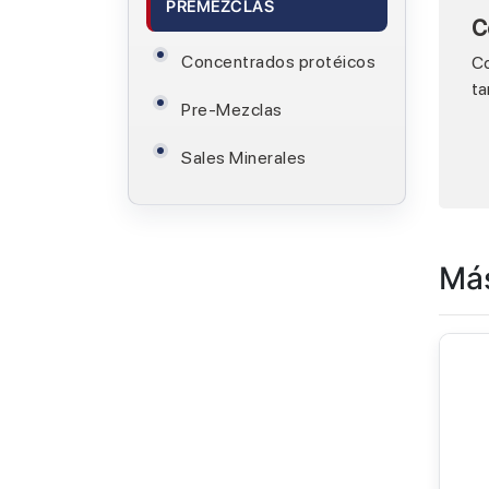
PREMEZCLAS
C
Concentrados protéicos
Co
ta
Pre-Mezclas
Sales Minerales
Más