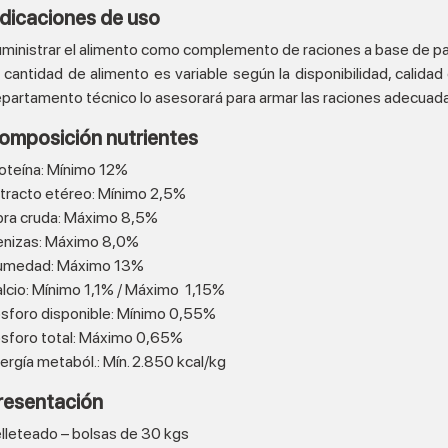
ndicaciones de uso
ministrar el alimento como complemento de raciones a base de pas
 cantidad de alimento es variable según la disponibilidad, calida
partamento técnico lo asesorará para armar las raciones adecuada
omposición nutrientes
oteína:
Mínimo 12%
tracto etéreo:
Mínimo 2,5%
bra cruda:
Máximo 8,5%
nizas:
Máximo 8,0%
umedad:
Máximo 13%
lcio:
Mínimo 1,1% / Máximo 1,15%
sforo disponible
: Mínimo 0,55%
sforo total:
Máximo 0,65%
ergía metaból.:
Mín. 2.850 kcal/kg
resentación
lleteado – bolsas de 30 kgs